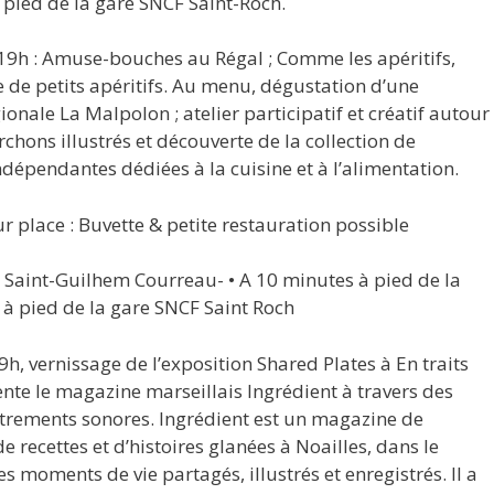
 pied de la gare SNCF Saint-Roch.
19h : Amuse-bouches au Régal ; Comme les apéritifs,
e de petits apéritifs. Au menu, dégustation d’une
ionale La Malpolon ; atelier participatif et créatif autour
orchons illustrés et découverte de la collection de
ndépendantes dédiées à la cuisine et à l’alimentation.
r place : Buvette & petite restauration possible
t Saint-Guilhem Courreau- • A 10 minutes à pied de la
 à pied de la gare SNCF Saint Roch
h, vernissage de l’exposition Shared Plates à En traits
sente le magazine marseillais Ingrédient à travers des
istrements sonores. Ingrédient est un magazine de
e recettes et d’histoires glanées à Noailles, dans le
des moments de vie partagés, illustrés et enregistrés. Il a