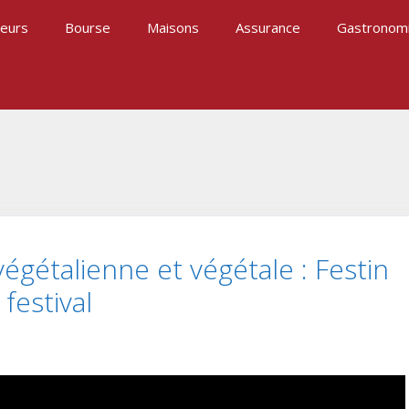
eurs
Bourse
Maisons
Assurance
Gastronom
végétalienne et végétale : Festin
 festival