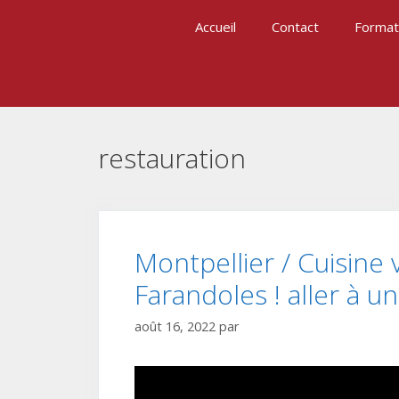
Aller
Accueil
Contact
Format
au
contenu
restauration
Montpellier / Cuisine 
Farandoles ! aller à un
août 16, 2022
par